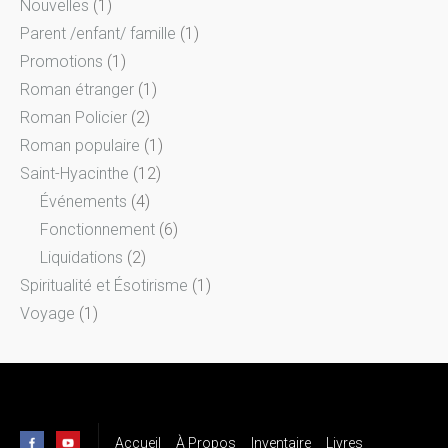
Nouvelles
(1)
Parent /enfant/ famille
(1)
Promotions
(1)
Roman étranger
(1)
Roman Policier
(2)
Roman populaire
(1)
Saint-Hyacinthe
(12)
Événements
(4)
Fonctionnement
(6)
Liquidations
(2)
Spiritualité et Ésotirisme
(1)
Voyage
(1)
Accueil
À Propos
Inventaire
Livres