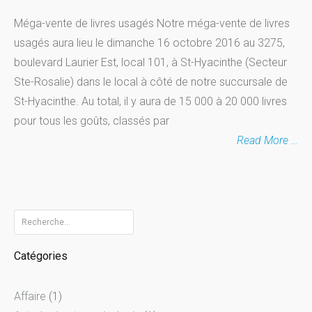
Méga-vente de livres usagés Notre méga-vente de livres
usagés aura lieu le dimanche 16 octobre 2016 au 3275,
boulevard Laurier Est, local 101, à St-Hyacinthe (Secteur
Ste-Rosalie) dans le local à côté de notre succursale de
St-Hyacinthe. Au total, il y aura de 15 000 à 20 000 livres
pour tous les goûts, classés par
Read More …
R
e
Catégories
c
h
Affaire
(1)
e